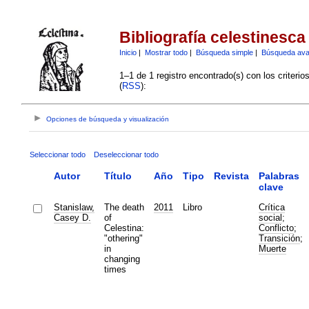
Bibliografía celestinesca
Inicio
|
Mostrar todo
|
Búsqueda simple
|
Búsqueda av
1–1 de 1 registro encontrado(s) con los criteri
(
RSS
):
Opciones de búsqueda y visualización
Seleccionar todo
Deseleccionar todo
Autor
Título
Año
Tipo
Revista
Palabras
clave
Stanislaw,
The death
2011
Libro
Crítica
Casey D.
of
social
;
Celestina:
Conflicto
;
"othering"
Transición
;
in
Muerte
changing
times