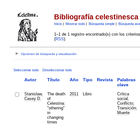
Bibliografía celestinesca
Inicio
|
Mostrar todo
|
Búsqueda simple
|
Búsqueda av
1–1 de 1 registro encontrado(s) con los criteri
(
RSS
):
Opciones de búsqueda y visualización
Seleccionar todo
Deseleccionar todo
Autor
Título
Año
Tipo
Revista
Palabras
clave
Stanislaw,
The death
2011
Libro
Crítica
Casey D.
of
social
;
Celestina:
Conflicto
;
"othering"
Transición
;
in
Muerte
changing
times