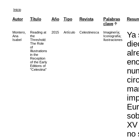
Inicio
Autor
Título
Año
Tipo
Revista
Palabras
Resu
clave
Montero,
Reading at
2015
Artículo
Celestinesca
Imaginería
;
Ya 
Ana
the
Iconografía
;
Isabel
Threshold:
Ilustraciones
die
The Role
of
alr
Illustrations
in the
Reception
enc
of the Early
Editions of
num
"Celestina"
cir
man
imp
Eur
sob
XV 
no 