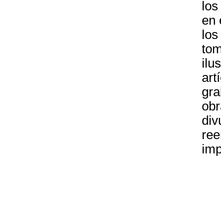
los
en 
los
tom
ilu
art
gra
obr
div
ree
imp