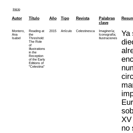
Inicio
Autor
Título
Año
Tipo
Revista
Palabras
Resu
clave
Montero,
Reading at
2015
Artículo
Celestinesca
Imaginería
;
Ya 
Ana
the
Iconografía
;
Isabel
Threshold:
Ilustraciones
die
The Role
of
alr
Illustrations
in the
Reception
enc
of the Early
Editions of
num
"Celestina"
cir
man
imp
Eur
sob
XV 
no 