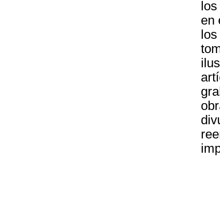
los
en 
los
tom
ilu
art
gra
obr
div
ree
imp