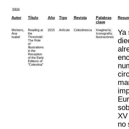
Inicio
Autor
Título
Año
Tipo
Revista
Palabras
Resu
clave
Montero,
Reading at
2015
Artículo
Celestinesca
Imaginería
;
Ya 
Ana
the
Iconografía
;
Isabel
Threshold:
Ilustraciones
die
The Role
of
alr
Illustrations
in the
Reception
enc
of the Early
Editions of
num
"Celestina"
cir
man
imp
Eur
sob
XV 
no 