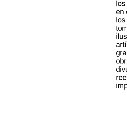
los
en 
los
tom
ilu
art
gra
obr
div
ree
imp