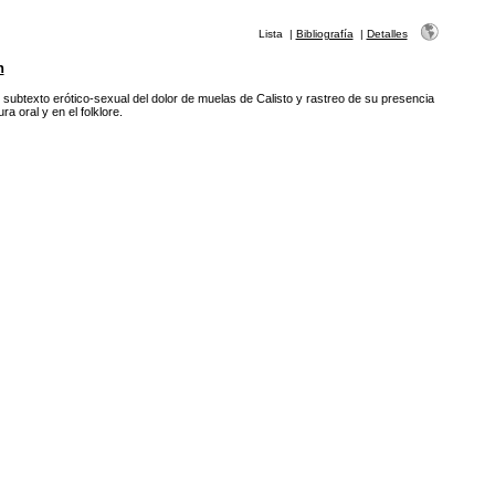
Lista
|
Bibliografía
|
Detalles
n
l subtexto erótico-sexual del dolor de muelas de Calisto y rastreo de su presencia
tura oral y en el folklore.