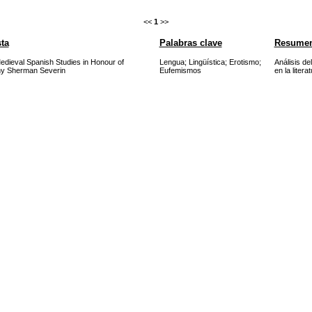
<<
1
>>
ta
Palabras clave
Resume
edieval Spanish Studies in Honour of
Lengua
;
Lingüística
;
Erotismo
;
Análisis de
hy Sherman Severin
Eufemismos
en la litera