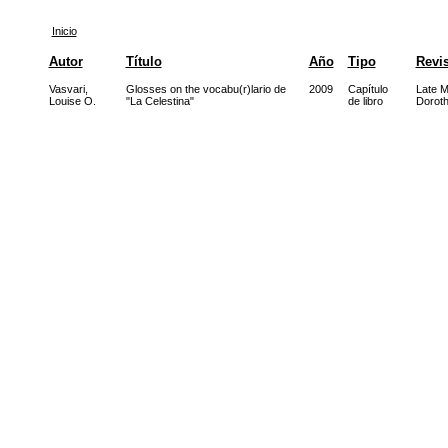
Inicio
Autor
Título
Año
Tipo
Revis
Vasvari,
Glosses on the vocabu(r)lario de
2009
Capítulo
Late M
Louise O.
"La Celestina"
de libro
Dorot