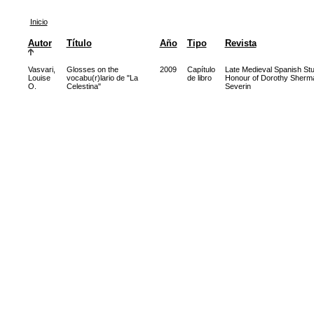
Inicio
Autor
Título
Año
Tipo
Revista
Vasvari,
Glosses on the
2009
Capítulo
Late Medieval Spanish Stu
Louise
vocabu(r)lario de "La
de libro
Honour of Dorothy Sherm
O.
Celestina"
Severin