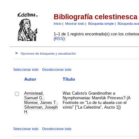
Bibliografía celestinesca
Inicio
|
Mostrar todo
|
Búsqueda simple
|
Búsqueda av
1–1 de 1 registro encontrado(s) con los criteri
(
RSS
):
Opciones de búsqueda y visualización
Seleccionar todo
Deseleccionar todo
Autor
Título
Armistead,
Was Calixto's Grandmother a
Samuel G.
;
Nymphomaniac Mamlük Princess? (A
Monroe, James T.
;
Footnote on "Lo de tu abuela con el
Silverman, Joseph
ximio" ["La Celestina", Aucto 1])
H.
Seleccionar todo
Deseleccionar todo