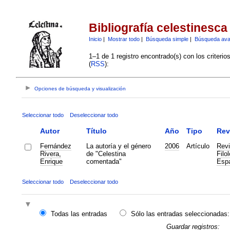
Bibliografía celestinesca
Inicio
|
Mostrar todo
|
Búsqueda simple
|
Búsqueda av
1–1 de 1 registro encontrado(s) con los criteri
(
RSS
):
Opciones de búsqueda y visualización
Seleccionar todo
Deseleccionar todo
Autor
Título
Año
Tipo
Rev
Fernández
La autoría y el género
2006
Artículo
Revi
Rivera,
de "Celestina
Filo
Enrique
comentada"
Esp
Seleccionar todo
Deseleccionar todo
Todas las entradas
Sólo las entradas seleccionadas:
Guardar registros: