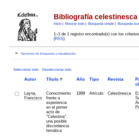
Bibliografía celestinesca
Inicio
|
Mostrar todo
|
Búsqueda simple
|
Búsqueda av
1–1 de 1 registro encontrado(s) con los criteri
(
RSS
):
Opciones de búsqueda y visualización
Seleccionar todo
Deseleccionar todo
Autor
Título
Año
Tipo
Revista
P
c
Layna,
Conocimiento
1999
Artículo
Celestinesca
Ex
Francisco
frente a
Se
experiencia
Au
en el primer
P
acto de
"Celestina":
una posible
discordancia
temática