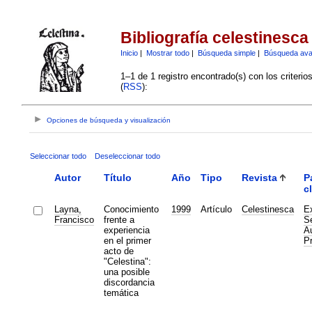
Bibliografía celestinesca
Inicio
|
Mostrar todo
|
Búsqueda simple
|
Búsqueda av
1–1 de 1 registro encontrado(s) con los criteri
(
RSS
):
Opciones de búsqueda y visualización
Seleccionar todo
Deseleccionar todo
Autor
Título
Año
Tipo
Revista
P
c
Layna,
Conocimiento
1999
Artículo
Celestinesca
Ex
Francisco
frente a
Se
experiencia
Au
en el primer
P
acto de
"Celestina":
una posible
discordancia
temática