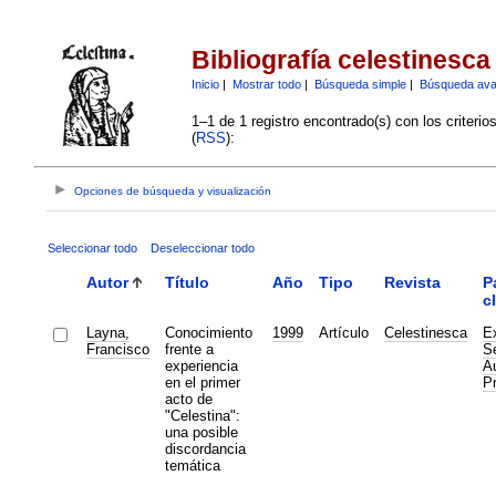
Bibliografía celestinesca
Inicio
|
Mostrar todo
|
Búsqueda simple
|
Búsqueda av
1–1 de 1 registro encontrado(s) con los criteri
(
RSS
):
Opciones de búsqueda y visualización
Seleccionar todo
Deseleccionar todo
Autor
Título
Año
Tipo
Revista
P
c
Layna,
Conocimiento
1999
Artículo
Celestinesca
Ex
Francisco
frente a
Se
experiencia
Au
en el primer
P
acto de
"Celestina":
una posible
discordancia
temática