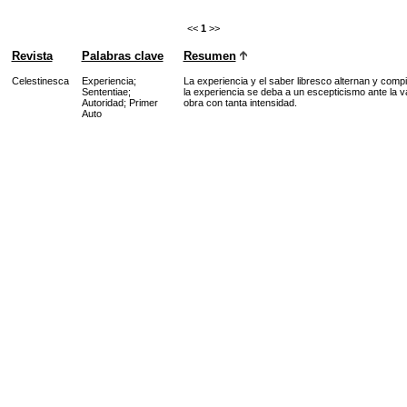
<<
1
>>
Revista
Palabras clave
Resumen
Celestinesca
Experiencia
;
La experiencia y el saber libresco alternan y compi
Sententiae
;
la experiencia se deba a un escepticismo ante la va
Autoridad
;
Primer
obra con tanta intensidad.
Auto