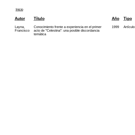
Inicio
Autor
Título
Año
Tipo
Layna,
Conocimiento frente a experiencia en el primer
1999
Artículo
Francisco
acto de "Celestina": una posible discordancia
temática