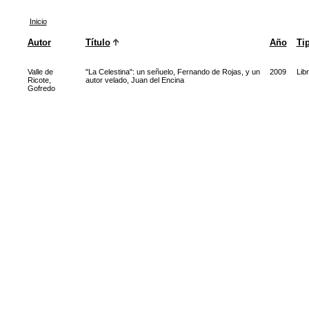
Inicio
Autor
Título
Año
Ti
Valle de
"La Celestina": un señuelo, Fernando de Rojas, y un
2009
Lib
Ricote,
autor velado, Juan del Encina
Gofredo