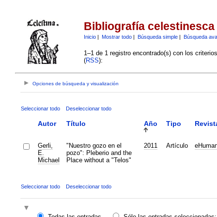
Bibliografía celestinesca
Inicio
|
Mostrar todo
|
Búsqueda simple
|
Búsqueda av
1–1 de 1 registro encontrado(s) con los criteri
(
RSS
):
Opciones de búsqueda y visualización
Seleccionar todo
Deseleccionar todo
Autor
Título
Año
Tipo
Revist
Gerli,
"Nuestro gozo en el
2011
Artículo
eHuman
E.
pozo": Pleberio and the
Michael
Place without a "Telos"
Seleccionar todo
Deseleccionar todo
Todas las entradas
Sólo las entradas seleccionadas: