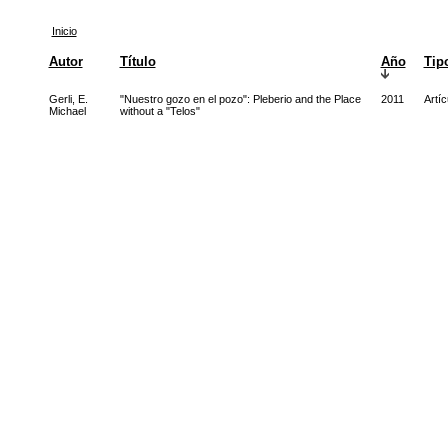
Inicio
Autor
Título
Año
Tip
Gerli, E.
"Nuestro gozo en el pozo": Pleberio and the Place
2011
Artíc
Michael
without a "Telos"