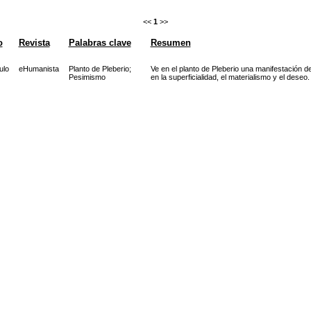
<<
1
>>
o
Revista
Palabras clave
Resumen
ulo
eHumanista
Planto de Pleberio
;
Ve en el planto de Pleberio una manifestación d
Pesimismo
en la superficialidad, el materialismo y el deseo.