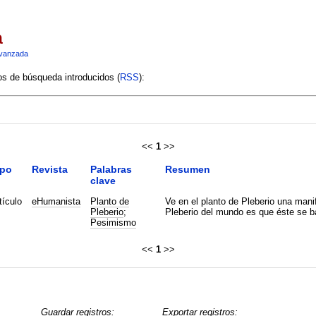
a
vanzada
ios de búsqueda introducidos (
RSS
):
<<
1
>>
ipo
Revista
Palabras
Resumen
clave
tículo
eHumanista
Planto de
Ve en el planto de Pleberio una mani
Pleberio
;
Pleberio del mundo es que éste se ba
Pesimismo
<<
1
>>
Guardar registros:
Exportar registros: