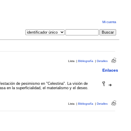
Mi cuenta
Lista
|
Bibliografía
|
Detalles
Enlaces
festación de pesimismo en "Celestina". La visión de
sa en la superficialidad, el materialismo y el deseo.
Lista
|
Bibliografía
|
Detalles