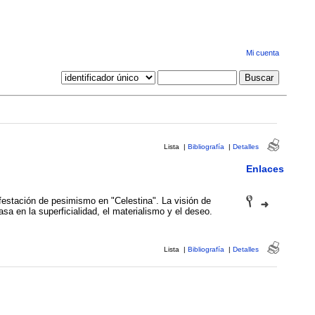
Mi cuenta
Lista
|
Bibliografía
|
Detalles
Enlaces
festación de pesimismo en "Celestina". La visión de
sa en la superficialidad, el materialismo y el deseo.
Lista
|
Bibliografía
|
Detalles