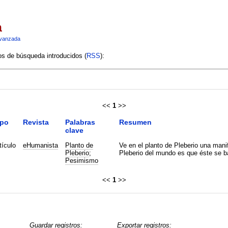
a
vanzada
ios de búsqueda introducidos (
RSS
):
<<
1
>>
ipo
Revista
Palabras
Resumen
clave
tículo
eHumanista
Planto de
Ve en el planto de Pleberio una mani
Pleberio
;
Pleberio del mundo es que éste se ba
Pesimismo
<<
1
>>
Guardar registros:
Exportar registros: