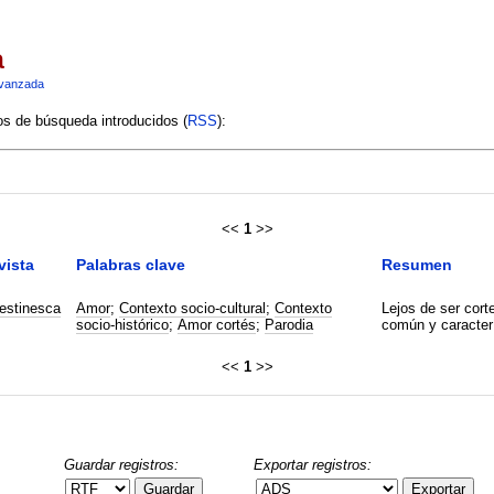
a
vanzada
ios de búsqueda introducidos (
RSS
):
<<
1
>>
vista
Palabras clave
Resumen
estinesca
Amor
;
Contexto socio-cultural
;
Contexto
Lejos de ser cort
socio-histórico
;
Amor cortés
;
Parodia
común y caracterí
<<
1
>>
Guardar registros:
Exportar registros:
Guardar
Exportar