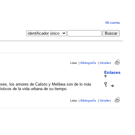
Mi cuenta
Lista
|
Bibliografía
|
Detalles
Enlaces
eses, los amores de Calisto y Melibea son de lo más
sticos de la vida urbana de su tiempo.
Lista
|
Bibliografía
|
Detalles