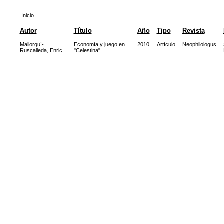
Inicio
Autor
Título
Año
Tipo
Revista
Mallorquí-
Economía y juego en
2010
Artículo
Neophilologus
Ruscalleda, Enric
"Celestina"