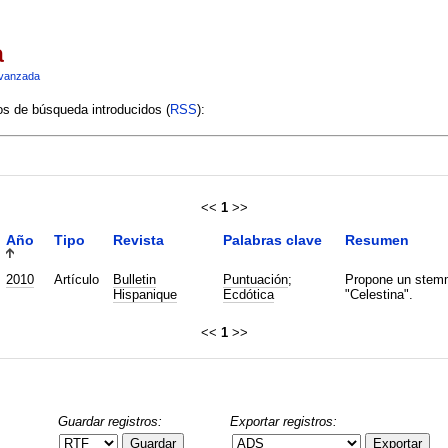
a
vanzada
ios de búsqueda introducidos (
RSS
):
<<
1
>>
Año
Tipo
Revista
Palabras clave
Resumen
2010
Artículo
Bulletin
Puntuación
;
Propone un stemma
Hispanique
Ecdótica
"Celestina".
<<
1
>>
Guardar registros:
Exportar registros:
Guardar
Exportar