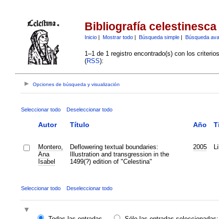
Bibliografía celestinesca
Inicio
|
Mostrar todo
|
Búsqueda simple
|
Búsqueda av
1–1 de 1 registro encontrado(s) con los criteri
(
RSS
):
Opciones de búsqueda y visualización
Seleccionar todo
Deseleccionar todo
Autor
Título
Año
T
Montero,
Deflowering textual boundaries:
2005
Li
Ana
Illustration and transgression in the
Isabel
1499(?) edition of "Celestina"
Seleccionar todo
Deseleccionar todo
Todas las entradas
Sólo las entradas seleccionadas: