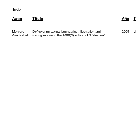
Inicio
Autor
Título
Año
T
Montero,
Deflowering textual boundaries: Illustration and
2005
L
Ana Isabel
transgression in the 1499(?) edition of "Celestina"