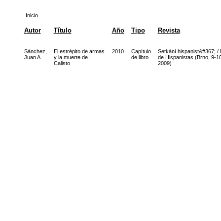
Inicio
Autor
Título
Año
Tipo
Revista
Sánchez,
El estrépito de armas
2010
Capítulo
Setkání hispanist&#367; /
Juan A.
y la muerte de
de libro
de Hispanistas (Brno, 9-10
Calisto
2009)