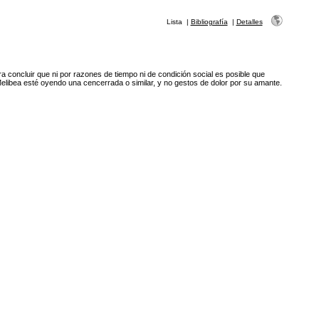
Lista
|
Bibliografía
|
Detalles
ra concluir que ni por razones de tiempo ni de condición social es posible que
elibea esté oyendo una cencerrada o similar, y no gestos de dolor por su amante.