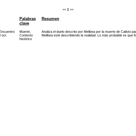
<<
1
>>
Palabras
Resumen
clave
 Encuentro
Muerte
;
Analiza el duelo descrito por Melibea por la muerte de Calisto pa
 oct.
Contexto
Melibea esté describiendo la realidad. Lo más probable es que M
histórico