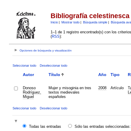
Bibliografía celestinesca
Inicio
|
Mostrar todo
|
Búsqueda simple
|
Búsqueda av
1–1 de 1 registro encontrado(s) con los criteri
(
RSS
):
Opciones de búsqueda y visualización
Seleccionar todo
Deseleccionar todo
Autor
Título
Año
Tipo
R
Donoso
Mujer y misoginia en tres
2008
Artículo
Ta
Rodríguez,
textos medievales
L
Miguel
españoles
Seleccionar todo
Deseleccionar todo
Todas las entradas
Sólo las entradas seleccionadas: