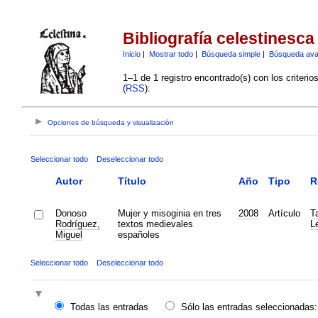
Bibliografía celestinesca
Inicio
|
Mostrar todo
|
Búsqueda simple
|
Búsqueda av
1–1 de 1 registro encontrado(s) con los criteri
(
RSS
):
Opciones de búsqueda y visualización
Seleccionar todo
Deseleccionar todo
Autor
Título
Año
Tipo
R
Donoso
Mujer y misoginia en tres
2008
Artículo
Ta
Rodríguez,
textos medievales
L
Miguel
españoles
Seleccionar todo
Deseleccionar todo
Todas las entradas
Sólo las entradas seleccionadas: