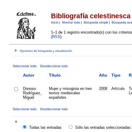
Bibliografía celestinesca
Inicio
|
Mostrar todo
|
Búsqueda simple
|
Búsqueda av
1–1 de 1 registro encontrado(s) con los criteri
(
RSS
):
Opciones de búsqueda y visualización
Seleccionar todo
Deseleccionar todo
Autor
Título
Año
Tipo
R
Donoso
Mujer y misoginia en tres
2008
Artículo
Ta
Rodríguez,
textos medievales
L
Miguel
españoles
Seleccionar todo
Deseleccionar todo
Todas las entradas
Sólo las entradas seleccionadas: