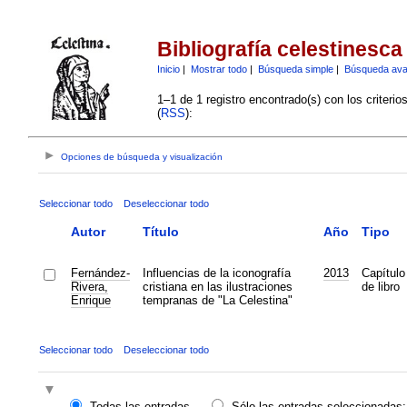
Bibliografía celestinesca
Inicio
|
Mostrar todo
|
Búsqueda simple
|
Búsqueda av
1–1 de 1 registro encontrado(s) con los criteri
(
RSS
):
Opciones de búsqueda y visualización
Seleccionar todo
Deseleccionar todo
Autor
Título
Año
Tipo
Fernández-
Influencias de la iconografía
2013
Capítulo
Rivera,
cristiana en las ilustraciones
de libro
Enrique
tempranas de "La Celestina"
Seleccionar todo
Deseleccionar todo
Todas las entradas
Sólo las entradas seleccionadas: