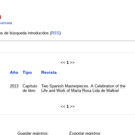
a
vanzada
ios de búsqueda introducidos (
RSS
):
<<
1
>>
Año
Tipo
Revista
2013
Capítulo
Two Spanish Masterpieces. A Celebration of the
de libro
Life and Work of María Rosa Lida de Malkiel
<<
1
>>
Guardar registros:
Exportar registros: