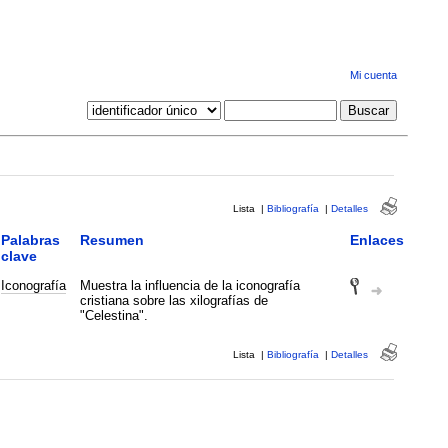
Mi cuenta
Lista
|
Bibliografía
|
Detalles
Palabras
Resumen
Enlaces
clave
Iconografía
Muestra la influencia de la iconografía
cristiana sobre las xilografías de
"Celestina".
Lista
|
Bibliografía
|
Detalles