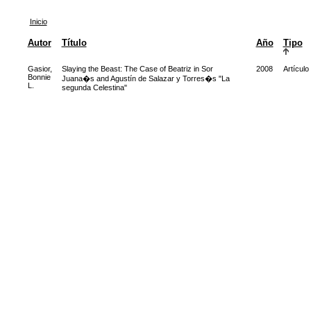
Inicio
Autor
Título
Año
Tipo
Gasior,
Slaying the Beast: The Case of Beatriz in Sor
2008
Artículo
Bonnie
Juana�s and Agustín de Salazar y Torres�s "La
L.
segunda Celestina"