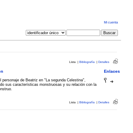
Mi cuenta
Lista
|
Bibliografía
|
Detalles
en
Enlaces
l personaje de Beatriz en "La segunda Celestina",
do sus características monstruosas y su relación con la
nstruo.
Lista
|
Bibliografía
|
Detalles