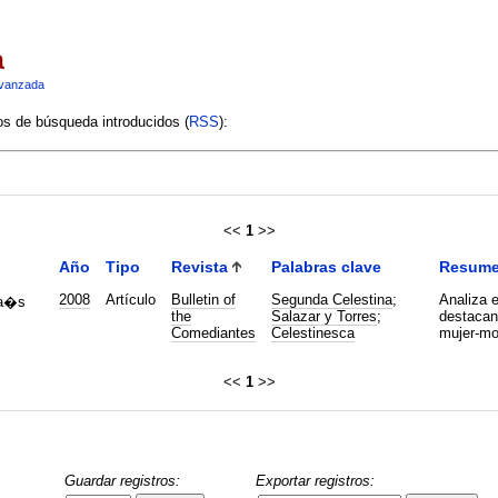
a
vanzada
ios de búsqueda introducidos (
RSS
):
<<
1
>>
Año
Tipo
Revista
Palabras clave
Resum
2008
Artículo
Bulletin of
Segunda Celestina
;
Analiza e
na�s
the
Salazar y Torres
;
destacan
Comediantes
Celestinesca
mujer-mo
<<
1
>>
Guardar registros:
Exportar registros: