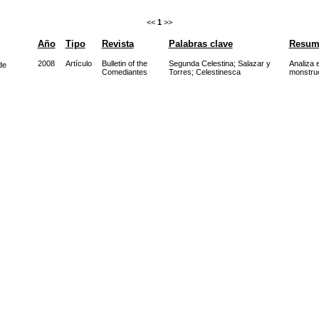
<<
1
>>
Año
Tipo
Revista
Palabras clave
Resum
2008
Artículo
Bulletin of the
Segunda Celestina
;
Salazar y
Analiza 
de
Comediantes
Torres
;
Celestinesca
monstruo