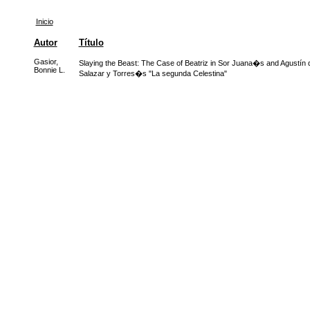
Inicio
Autor
Título
Gasior,
Slaying the Beast: The Case of Beatriz in Sor Juana�s and Agustín 
Bonnie L.
Salazar y Torres�s "La segunda Celestina"