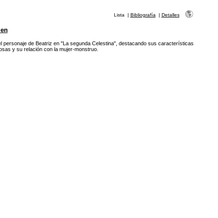
Lista
|
Bibliografía
|
Detalles
en
el personaje de Beatriz en "La segunda Celestina", destacando sus características
sas y su relación con la mujer-monstruo.