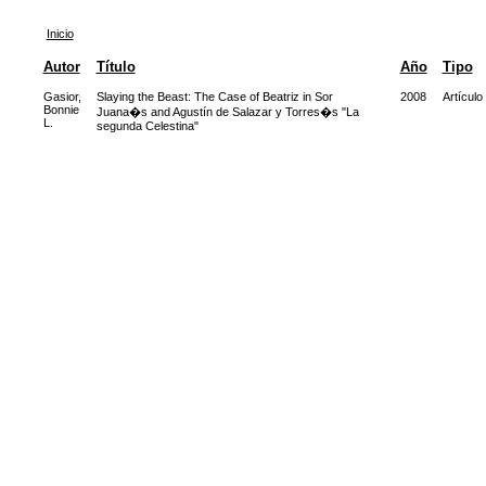
Inicio
Autor
Título
Año
Tipo
Gasior,
Slaying the Beast: The Case of Beatriz in Sor
2008
Artículo
Bonnie
Juana�s and Agustín de Salazar y Torres�s "La
L.
segunda Celestina"