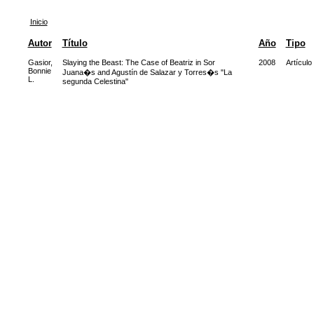
Inicio
Autor
Título
Año
Tipo
Gasior,
Slaying the Beast: The Case of Beatriz in Sor
2008
Artículo
Bonnie
Juana�s and Agustín de Salazar y Torres�s "La
L.
segunda Celestina"