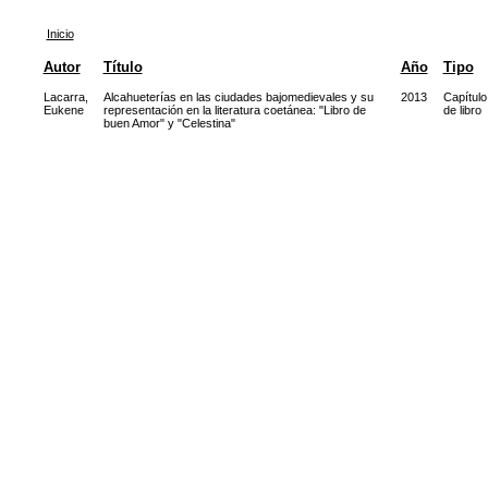
Inicio
Autor
Título
Año
Tipo
Lacarra,
Alcahueterías en las ciudades bajomedievales y su
2013
Capítulo
Eukene
representación en la literatura coetánea: "Libro de
de libro
buen Amor" y "Celestina"