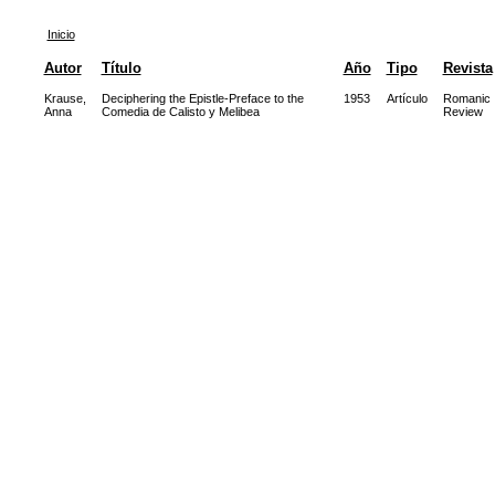
Inicio
Autor
Título
Año
Tipo
Revista
Krause,
Deciphering the Epistle-Preface to the
1953
Artículo
Romanic
Anna
Comedia de Calisto y Melibea
Review