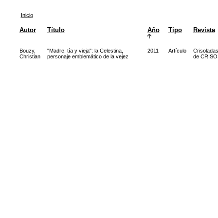
Inicio
Autor
Título
Año
Tipo
Revista
Bouzy,
"Madre, tía y vieja": la Celestina,
2011
Artículo
Crisoladas
Christian
personaje emblemático de la vejez
de CRISO