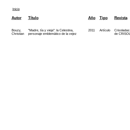
Inicio
Autor
Título
Año
Tipo
Revista
Bouzy,
"Madre, tía y vieja": la Celestina,
2011
Artículo
Crisoladas
Christian
personaje emblemático de la vejez
de CRISOL