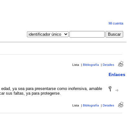
Mi cuenta
Lista
|
Bibliografía
|
Detalles
Enlaces
u edad, ya sea para presentarse como inofensiva, amable
icar sus faltas, ya para protegerse.
Lista
|
Bibliografía
|
Detalles