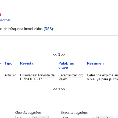
a
vanzada
ios de búsqueda introducidos (
RSS
):
<<
1
>>
o
Tipo
Revista
Palabras
Resumen
clave
1
Artículo
Crisoladas: Revista de
Caracterización
;
Celestina explota s
CRISOL 16/17
Vejez
o pía, ya para jsutif
<<
1
>>
Guardar registros:
Exportar registros: