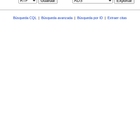
Guardar
Exportar
Búsqueda CQL
|
Búsqueda avanzada
|
Búsqueda por ID
|
Extraer citas