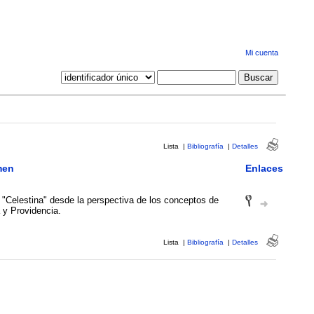
Mi cuenta
Lista
|
Bibliografía
|
Detalles
men
Enlaces
 "Celestina" desde la perspectiva de los conceptos de
 y Providencia.
Lista
|
Bibliografía
|
Detalles