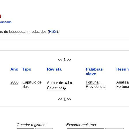
a
vanzada
ios de búsqueda introducidos (
RSS
):
<<
1
>>
Año
Tipo
Revista
Palabras
Resu
clave
2008
Capítulo de
Fortuna
;
Analiza
Autour de �La
libro
Providencia
Fortuna
Celestina�
<<
1
>>
Guardar registros:
Exportar registros: