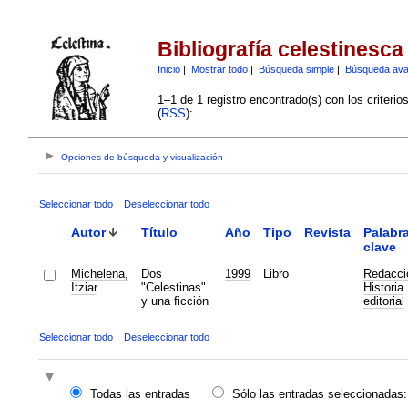
Bibliografía celestinesca
Inicio
|
Mostrar todo
|
Búsqueda simple
|
Búsqueda av
1–1 de 1 registro encontrado(s) con los criteri
(
RSS
):
Opciones de búsqueda y visualización
Seleccionar todo
Deseleccionar todo
Autor
Título
Año
Tipo
Revista
Palabr
clave
Michelena,
Dos
1999
Libro
Redacci
Itziar
"Celestinas"
Historia
y una ficción
editorial
Seleccionar todo
Deseleccionar todo
Todas las entradas
Sólo las entradas seleccionadas: