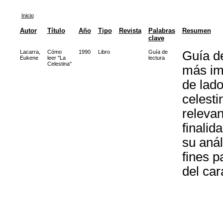
Inicio
Autor
Título
Año
Tipo
Revista
Palabras
Resumen
clave
Lacarra,
Cómo
1990
Libro
Guía de
Guía de
Eukene
leer "La
lectura
Celestina"
más imp
de lado
celesti
relevan
finalid
su anál
fines p
del car