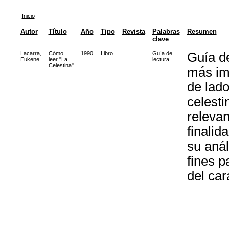
Inicio
Autor
Título
Año
Tipo
Revista
Palabras
Resumen
clave
Lacarra,
Cómo
1990
Libro
Guía de
Guía de
Eukene
leer "La
lectura
Celestina"
más imp
de lado
celesti
relevan
finalid
su anál
fines p
del car