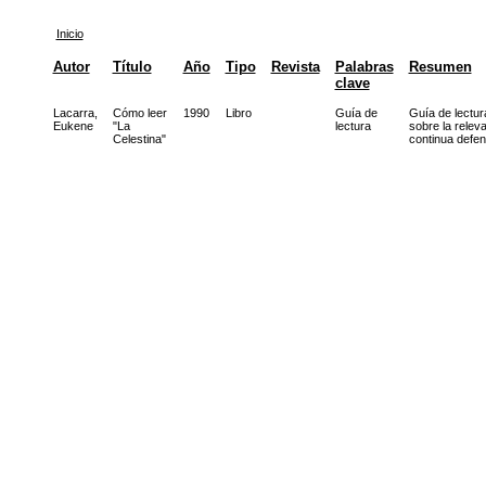
Inicio
Autor
Título
Año
Tipo
Revista
Palabras
Resumen
clave
Lacarra,
Cómo leer
1990
Libro
Guía de
Guía de lectur
Eukene
"La
lectura
sobre la releva
Celestina"
continua defen