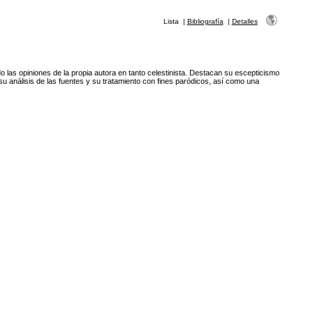
Lista
|
Bibliografía
|
Detalles
o las opiniones de la propia autora en tanto celestinista. Destacan su escepticismo
 su análisis de las fuentes y su tratamiento con fines paródicos, así como una