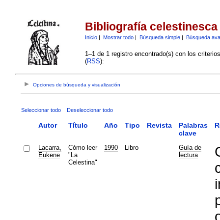
Bibliografía celestinesca
Inicio
|
Mostrar todo
|
Búsqueda simple
|
Búsqueda av
1–1 de 1 registro encontrado(s) con los criteri
(
RSS
):
Opciones de búsqueda y visualización
Seleccionar todo
Deseleccionar todo
Autor
Título
Año
Tipo
Revista
Palabras
R
clave
Lacarra,
Cómo leer
1990
Libro
Guía de
Eukene
"La
lectura
Celestina"