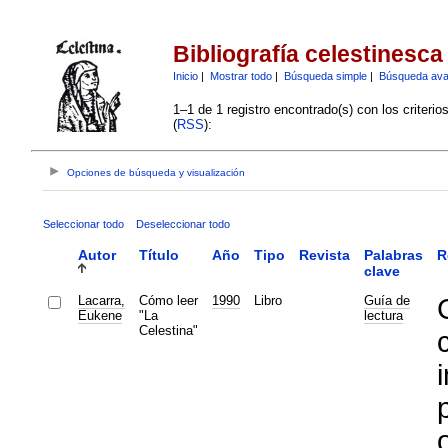
Bibliografía celestinesca
Inicio
|
Mostrar todo
|
Búsqueda simple
|
Búsqueda av
1–1 de 1 registro encontrado(s) con los criteri
(
RSS
):
Opciones de búsqueda y visualización
Seleccionar todo
Deseleccionar todo
Autor
Título
Año
Tipo
Revista
Palabras
R
clave
Lacarra,
Cómo leer
1990
Libro
Guía de
Eukene
"La
lectura
Celestina"