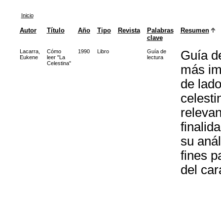
Inicio
Autor
Título
Año
Tipo
Revista
Palabras
Resumen
clave
Lacarra,
Cómo
1990
Libro
Guía de
Guía de
Eukene
leer "La
lectura
Celestina"
más imp
de lado
celesti
relevan
finalid
su anál
fines p
del car