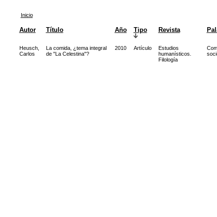
Inicio
Autor
Título
Año
Tipo
Revista
Pal
Heusch,
La comida, ¿tema integral
2010
Artículo
Estudios
Com
Carlos
de "La Celestina"?
humanísticos.
soci
Filología