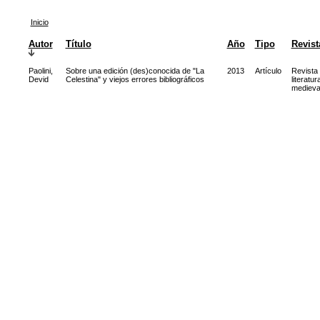
Inicio
Autor
Título
Año
Tipo
Revist
Paolini,
Sobre una edición (des)conocida de "La
2013
Artículo
Revista
Devid
Celestina" y viejos errores bibliográficos
literatur
medieva