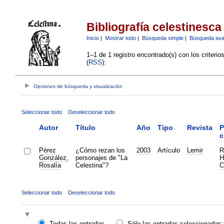
Bibliografía celestinesca
Inicio
|
Mostrar todo
|
Búsqueda simple
|
Búsqueda av
1–1 de 1 registro encontrado(s) con los criteri
(
RSS
):
Opciones de búsqueda y visualización
Seleccionar todo
Deseleccionar todo
Autor
Título
Año
Tipo
Revista
P
c
Pérez
¿Cómo rezan los
2003
Artículo
Lemir
R
González,
personajes de "La
H
Rosalía
Celestina"?
C
Seleccionar todo
Deseleccionar todo
Todas las entradas
Sólo las entradas seleccionadas: